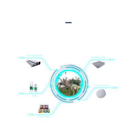
ප්රධාන ද්රව්ය
1. ගැල්වනයිස් වානේ; 2. ෙරසින්; 3. ඇක්රිලික් තීන්ත; 4.
ෆයිබර්ග්ලාස් රෙදි; 5. ටැල්කම් කුඩු
සියලුම ද්‍රව්‍ය සහ උපාංග සැපයුම්කරුවන් අපගේ මිලදී ගැනීමේ