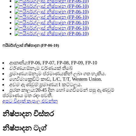
ෆයිබර්ග්ලාස් නිෂ්පාදන (FP-06-10)
ආකෘතිය:
FP-06, FP-07, FP-08, FP-09, FP-10
වර්ණය:
ඕනෑම වර්ණයක් තිබේ
ප්‍රමාණය:
ඕනෑම ප්රමාණයකින් ලබා ගත හැකිය.
ගෙවීම:
ක්‍රෙඩිට් කාඩ්, L/C, T/T, Western Union.
අවම ඇණවුම් ප්‍රමාණය:
1 කට්ටලය.
පූරක කාලය:
20-45 දින හෝ ගෙවීමෙන් පසු ඇණවුම්
ප්රමාණය මත රඳා පවතී.
අපට විද්‍යුත් තැපෑල එවන්න
නිෂ්පාදන විස්තර
නිෂ්පාදන ටැග්