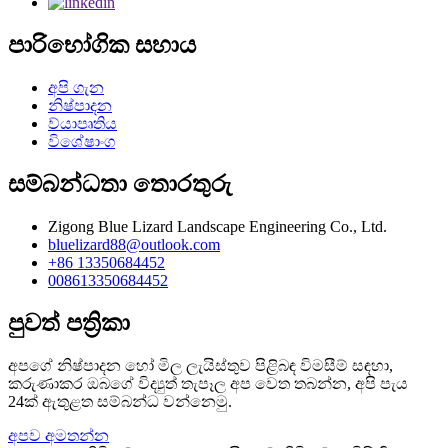
පාරිභෝගික සහාය
අපි ගැන
නිෂ්පාදන
ව්යාපෘතිය
විශේෂාංග
සම්බන්ධතා තොරතුරු
Zigong Blue Lizard Landscape Engineering Co., Ltd.
bluelizard88@outlook.com
+86 13350684452
008613350684452
පුවත් පත්‍රිකා
අපගේ නිෂ්පාදන හෝ මිල ලැයිස්තුව පිළිබඳ විමසීම් සඳහා,
කරුණාකර ඔබගේ විද්‍යුත් තැපෑල අප වෙත තබන්න, අපි පැය
24ක් ඇතුළත සම්බන්ධ වන්නෙමු.
අපව අමතන්න