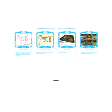
දෙපාර්තමේන්තුව විසින් පරීක්ෂා කර ඇත. ඔවුන් සියල්ලන්ටම
අවශ්‍ය අනුරූප සහතික ඇති අතර විශිෂ්ට පාරිසරික ආරක්ෂණ
ප්‍රමිතීන්ට ළඟා විය.
නිෂ්පාදන දළ විශ්ලේෂණය
Emausaurus(FP-06)
දළ විශ්ලේෂණය: Emausaurus යනු මුල්
ජුරාසික් යුගයේ සිට thyreophoran හෝ සන්නද්ධ ඩයිනසෝර
වර්ගයකි. එහි පොසිල උතුරු ජර්මනියේ Mecklenburg-
Vorpommern වලින් සොයාගෙන ඇත. maausaurus බොහෝ විට
අර්ධ ද්විපාදයේ සිට සිව්පාද දක්වා වූ සතෙකු විය හැකි අතර,