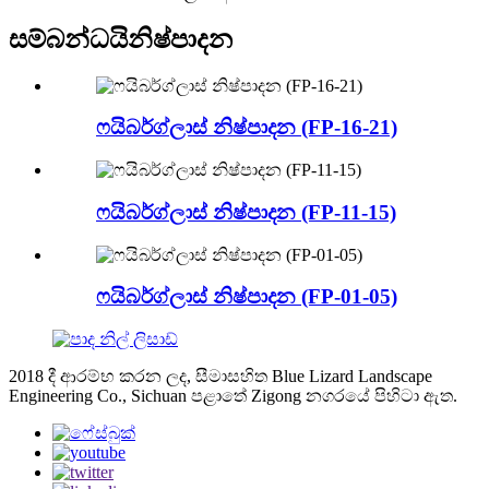
සම්බන්ධයි
නිෂ්පාදන
ෆයිබර්ග්ලාස් නිෂ්පාදන (FP-16-21)
ෆයිබර්ග්ලාස් නිෂ්පාදන (FP-11-15)
ෆයිබර්ග්ලාස් නිෂ්පාදන (FP-01-05)
2018 දී ආරම්භ කරන ලද, සීමාසහිත Blue Lizard Landscape
Engineering Co., Sichuan පළාතේ Zigong නගරයේ පිහිටා ඇත.