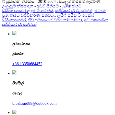
© ප්‍රකාශන හිමිකම - 2010-2024 : සියලුම හිමිකම් ඇවිරිණි.
උණුසුම් නිෂ්පාදන
-
අඩවි සිතියම
-
AMP ජංගම
ඩයිනොසෝර ඇඳුම ටී-රෙක්ස්
,
සජීවිකරණ ටී-රෙක්ස්
,
මධ්‍යම
ප්‍රමාණයේ සජීවිකරණ සත්වයා
,
ලයිෆ් සයිස් ටී-රෙක්ස්
ඩයිනොසෝර
,
ජීව ප්‍රමාණයේ ඩයිනෝසෝරයා
,
අධි තාක්‍ෂණික
සජීවිකරණ සත්වයා
,
දුරකථනය
දුරකථන
+86 13350684452
ඊමේල්
ඊමේල්
bluelizard88@outlook.com