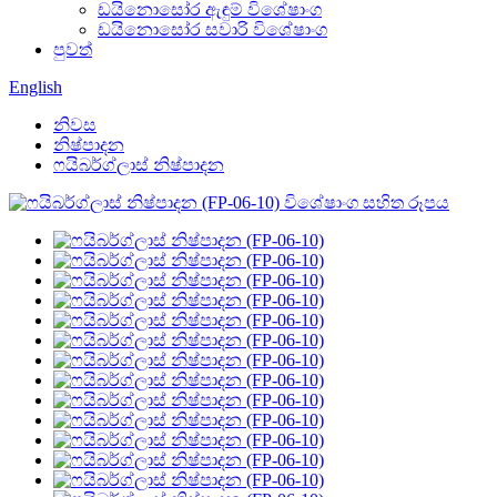
ඩයිනොසෝර ඇඳුම් විශේෂාංග
ඩයිනොසෝර සවාරි විශේෂාංග
පුවත්
English
නිවස
නිෂ්පාදන
ෆයිබර්ග්ලාස් නිෂ්පාදන