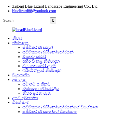
Zigong Blue Lizard Landscape Engineering Co., Ltd.
bluelizard88@outlook.com
නිවස
නිෂ්පාදන
සජීවිකරණ සතුන්
සජීවිකරණ ඩයිනෝසෝරයන්
විනෝද සවාරි
අභිරුචි කළ නිෂ්පාදන
ඩයිනොසෝර ඇඳුම
ෆයිබර්ග්ලාස් නිෂ්පාදන
ව්යාපෘතිය
අපි ගැන
සමාගම් පැතිකඩ
නිෂ්පාදන ක්රියාවලිය
නිතර අසන පැන
අපව අමතන්න
විශේෂාංග
සජීවිකරණ ඩයිනෝසෝරයන්ගේ විශේෂාංග
සජීවිකරණ සතුන්ගේ විශේෂාංග