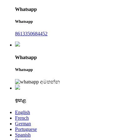
Whatsapp
Whatsapp
8613350684452
Whatsapp
Whatsapp
ඉහළ
English
French
German
Portuguese
Spanish