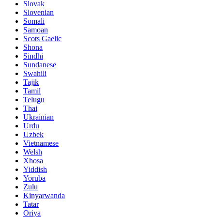
Slovak
Slovenian
Somali
Samoan
Scots Gaelic
Shona
Sindhi
Sundanese
Swahili
Tajik
Tamil
Telugu
Thai
Ukrainian
Urdu
Uzbek
Vietnamese
Welsh
Xhosa
Yiddish
Yoruba
Zulu
Kinyarwanda
Tatar
Oriya