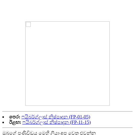
මීළඟ වඩාත්ම බාසල් ක්ලේඩය චුවන්ඩොන්ගොකොලෙලස් සහ
මොනොලොෆෝසෝරස් වලින් සමන්විත වේ.
පෙර:
ෆයිබර්ග්ලාස් නිෂ්පාදන (FP-01-05)
ඊළඟ:
ෆයිබර්ග්ලාස් නිෂ්පාදන (FP-11-15)
ඔබගේ පණිවිඩය මෙහි ලියා අප වෙත එවන්න