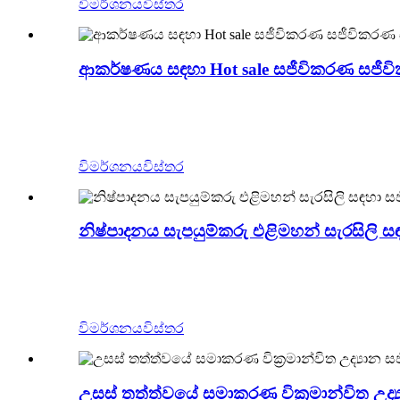
විමර්ශනය
විස්තර
ආකර්ෂණය සඳහා Hot sale සජීවිකරණ සජී
Zigong Blue Lizard යනු චීනයේ වෘත්තීය සජීවික
ලෙස භාවිතා කළ හැකි අතර, වැඩි ඉඩක් නොගෙන බිත්
ආකර්ෂණය කර ගත හැකිය.
විමර්ශනය
විස්තර
නිෂ්පාදනය සැපයුම්කරු එළිමහන් සැරසිලි 
Zigong Blue Lizard යනු චීනයේ වෘත්තීය සජීවික
සැරසිලි ලෙස භාවිතා කළ හැකි අතර, වැඩි ඉඩක් නො
ගනුදෙනුකරුවන් ආකර්ෂණය කර ගත හැකිය.
විමර්ශනය
විස්තර
උසස් තත්ත්වයේ සමාකරණ වික්‍රමාන්විත උද්