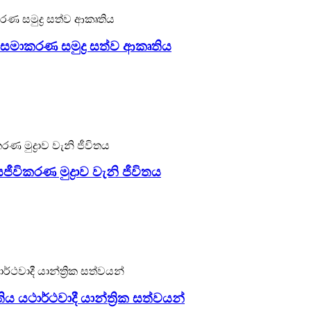
සමාකරණ සමුද්‍ර සත්ව ආකෘතිය
කරණ ඩයිනොසෝර සහ සත්ව සැපයුම්කරුවෙකි. මෙම මාළු ආකෘතිය
 මින්මැදුරන්, සාගර උද්යාන සහ වෙනත් ස්ථානවල භාවිතා කළ හ
.
ීවිකරණ මුද්‍රාව වැනි ජීවිතය
රණ ඩයිනොසෝර සහ සත්ව සැපයුම්කරුවෙකි. මෙම මුද්‍රාවේ සම සි
ුරන්, සාගර උද්යාන සහ වෙනත් ස්ථානවල භාවිතා කළ හැකිය. ඔබට ස
ය යථාර්ථවාදී යාන්ත්‍රික සත්වයන්