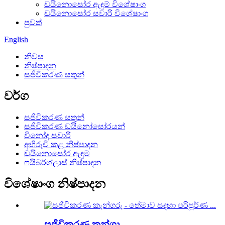
ඩයිනොසෝර ඇඳුම් විශේෂාංග
ඩයිනොසෝර සවාරි විශේෂාංග
පුවත්
English
නිවස
නිෂ්පාදන
සජීවිකරණ සතුන්
වර්ග
සජීවිකරණ සතුන්
සජීවිකරණ ඩයිනෝසෝරයන්
විනෝද සවාරි
අභිරුචි කළ නිෂ්පාදන
ඩයිනොසෝර ඇඳුම
ෆයිබර්ග්ලාස් නිෂ්පාදන
විශේෂාංග නිෂ්පාදන
සජීවිකරණ කන්ගා...