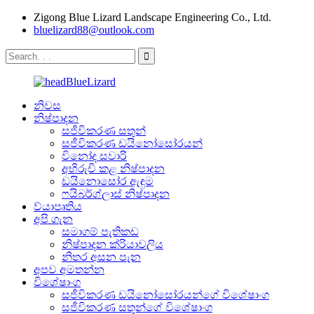
Zigong Blue Lizard Landscape Engineering Co., Ltd.
bluelizard88@outlook.com
නිවස
නිෂ්පාදන
සජීවිකරණ සතුන්
සජීවිකරණ ඩයිනෝසෝරයන්
විනෝද සවාරි
අභිරුචි කළ නිෂ්පාදන
ඩයිනොසෝර ඇඳුම
ෆයිබර්ග්ලාස් නිෂ්පාදන
ව්යාපෘතිය
අපි ගැන
සමාගම් පැතිකඩ
නිෂ්පාදන ක්රියාවලිය
නිතර අසන පැන
අපව අමතන්න
විශේෂාංග
සජීවිකරණ ඩයිනෝසෝරයන්ගේ විශේෂාංග
සජීවිකරණ සතුන්ගේ විශේෂාංග