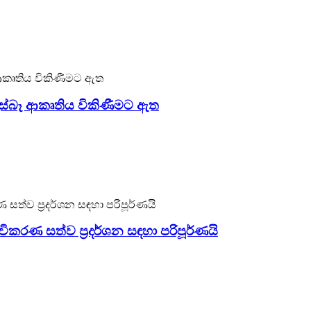
ස්බෑ ආකෘතිය විකිණීමට ඇත
කරණ ඩයිනොසෝර සහ සත්ව සැපයුම්කරුවෙකි. මෙම කැස්බෑ ආකෘති
 මින්මැදුරන්, සාගර උද්යාන සහ වෙනත් ස්ථානවල භාවිතා කළ හැක
.
ිකරණ සත්ව ප්‍රදර්ශන සඳහා පරිපූර්ණයි
නයට පණ දෙන්න. වැඩිහිටි කැන්ගරුවන් දෙදෙනෙකු (H=1.5m බැගි
ීඩා පිටි සඳහා වඩාත් සුදුසු වේ. කැන්ගරුවන්ගේ හිස් ස්වභාවිකව 
දැකීමක් ලබා දෙමින් යථාර්ථවාදී කැන්ගරු ඇමතුම් නිකුත් කරයි.