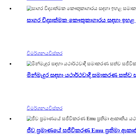
සාගර විද්‍යාත්මක කෞතුකාගාරය සඳහා ඉහළ 
Zigong Blue Lizard යනු චීනයේ වෘත්තීය සජීවි
සහ හිරුට ඔරොත්තු දෙනවා. එය ගෘහස්ථ හා එළිමහන්
උද්‍යානයට තවත් අමුත්තන් ආකර්ෂණය කර ගත හැකිය
විමර්ශනය
විස්තර
මින්මැදුර සඳහා යථාර්ථවාදී සමාකරණ සත්ව සජ
Zigong Blue Lizard යනු චීනයේ වෘත්තීය සජීවික
ප්‍රතිරෝධී කරයි. එය ගෘහස්ථ හා එළිමහන් මින්මැද
තවත් අමුත්තන් ආකර්ෂණය කර ගත හැකිය.
විමර්ශනය
විස්තර
ජීව ප්‍රමාණයේ සජීවිකරණ Emu ප්‍රතිමා ආකෘති