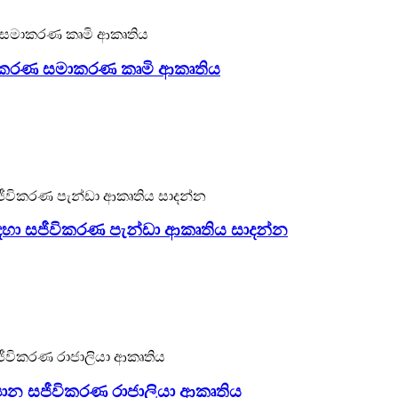
විකරණ සමාකරණ කෘමි ආකෘතිය
රණ ඩයිනොසෝර සහ සත්ව නිෂ්පාදකයෙකි. මෙම කෘමියා අපට ඕනෑම 
තියට එරෙහිව ස්ථාපනය කළ හැකි අතර, ඔබේ උද්‍යානය, සාප්පු ස
සඳහා සජීවිකරණ පැන්ඩා ආකෘතිය සාදන්න
රණ ඩයිනොසෝර සහ සත්ව නිෂ්පාදකයෙකි. මෙම සජීවිකරණ පැන්ඩා 
ගෙන බිත්තියට එරෙහිව ස්ථාපනය කළ හැකි අතර, ඔබේ උද්‍යානය, ස
‍යාන සජීවිකරණ රාජාලියා ආකෘතිය