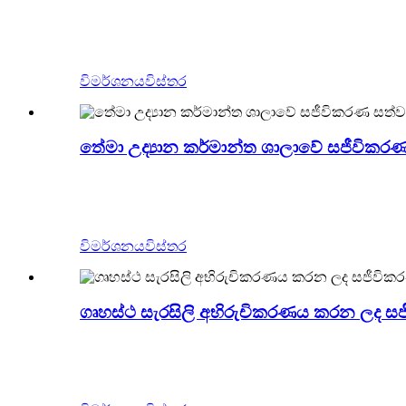
Zigong Blue Lizard යනු චීනයේ වෘත්තීය සජීවික
ලෙස භාවිතා කළ හැකි අතර, වැඩි ඉඩක් නොගෙන බිත්
ආකර්ෂණය කර ගත හැකිය.
විමර්ශනය
විස්තර
තේමා උද්‍යාන කර්මාන්ත ශාලාවේ සජීවික
Zigong Blue Lizard යනු චීනයේ වෘත්තීය සජීවි
ලෙස භාවිතා කළ හැකි අතර, වැඩි ඉඩක් නොගෙන බිත්
ආකර්ෂණය කර ගත හැකිය.
විමර්ශනය
විස්තර
ගෘහස්ථ සැරසිලි අභිරුචිකරණය කරන ලද සජ
Zigong Blue Lizard යනු චීනයේ වෘත්තීය සජීවික
ලෙස භාවිතා කළ හැකි අතර, වැඩි ඉඩක් නොගෙන බිත්
ආකර්ෂණය කර ගත හැකිය.