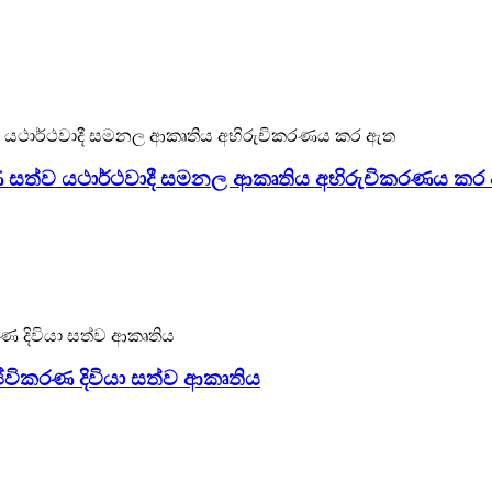
රණ ඩයිනොසෝර සහ සත්ව නිෂ්පාදකයෙකි. මෙම Emu අපට ඕනෑම චල
තියට එරෙහිව ස්ථාපනය කළ හැකි අතර, ඔබේ උද්‍යානය, සාප්පු ස
රණ සත්ව යථාර්ථවාදී සමනල ආකෘතිය අභිරුචිකරණය කර
කරණ ඩයිනොසෝර සහ සත්ව නිෂ්පාදකයෙකි. මෙම සමනලයා අපට ඕනෑ
තියට එරෙහිව ස්ථාපනය කළ හැකි අතර, ඔබේ උද්‍යානය, සාප්පු ස
ීවිකරණ දිවියා සත්ව ආකෘතිය
රණ ඩයිනොසෝර සහ සත්ව නිෂ්පාදකයෙකි. මෙම දිවියා අපට ඕනෑම ච
තියට එරෙහිව ස්ථාපනය කළ හැකි අතර, ඔබේ උද්‍යානය, සාප්පු ස