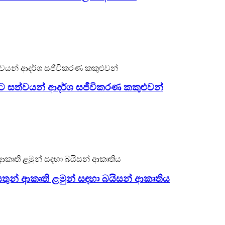
ණ ඩයිනොසෝර සහ සත්ව නිෂ්පාදකයෙකි. මෙම සජීවිකරණ රාජාලියා ප
තියට එරෙහිව ස්ථාපනය කළ හැකි අතර, ඔබේ උද්‍යානය, සාප්පු ස
යට සත්වයන් ආදර්ශ සජීවිකරණ කකුළුවන්
රණ ඩයිනොසෝර සහ සත්ව නිෂ්පාදකයෙකි. මෙම සජීවිකරණ කකුළුවා 
ව ස්ථාපනය කළ හැකි අතර, ඔබේ උද්‍යානය, සාප්පු සංකීර්ණය, 
ී සතුන් ආකෘති ළමුන් සඳහා බයිසන් ආකෘතිය
හා, Zigong Blue Lizard යනු උද්‍යාන සහ කෞතුකාගාර සඳහා ජීවන ප්
ාදකයෙකි.