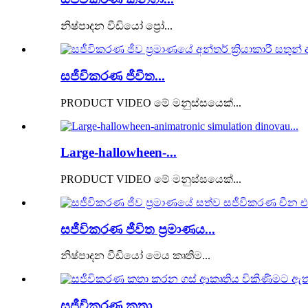
නිෂ්පාදන වීඩියෝ ප්‍රෝ...
සජීවිකරණ ජීවිත...
PRODUCT VIDEO මේ මනුස්සයෙක්...
Large-hallowheen-...
PRODUCT VIDEO මේ මනුස්සයෙක්...
සජීවිකරණ ජීවිත ප්‍රමාණය...
නිෂ්පාදන වීඩියෝ මෙය කෘතිම...
සජීවිකරණ කතා...