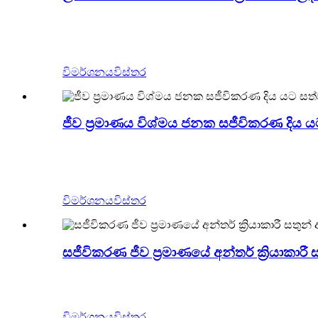
Zigong Blue Lizard යනු චීනයේ වෘත්තීය සජීවිකර
ලෙස භාවිතා කළ හැකි අතර, වැඩි ඉඩක් නොගෙන බිත්
ආකර්ෂණය කර ගත හැකිය.
විමර්ශනය
විස්තර
ජීව ප්‍රමාණය විශ්මය ජනක සජීවිකරණ දිය 
Zigong Blue Lizard යනු චීනයේ වෘත්තීය සජීවික
කළ හැකි අතර, වැඩි ඉඩක් නොගෙන බිත්තියට එරෙහි
ගත හැකිය.
විමර්ශනය
විස්තර
සජීවිකරණ ජීව ප්‍රමාණයේ අන්තර් ක්‍රියාකාර
වෘත්තීය සත්ව ආකෘති, සතුන් ආකෘති කට්ටලය සෑදීම සඳ
නිෂ්පාදන සැපයීමේ වෘත්තීය සජීවිකරණ සත්ව නිෂ්ප
විමර්ශනය
විස්තර