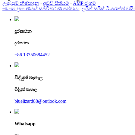
උණුසුම් නිෂ්පාදන
-
අඩවි සිතියම
-
AMP ජංගම
මධ්‍යම ප්‍රමාණයේ සජීවිකරණ සත්වයා
,
ලයිෆ් සයිස් ටී-රෙක්ස් 
දුරකථන
දුරකථන
+86 13350684452
විද්යුත් තැපෑල
විද්යුත් තැපෑල
bluelizard88@outlook.com
Whatsapp