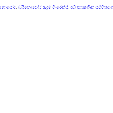
ඩයිනොසෝර
,
ඩයිනොසෝර ඇඳුම ටී-රෙක්ස්
,
අධි තාක්‍ෂණික සජීවිකර