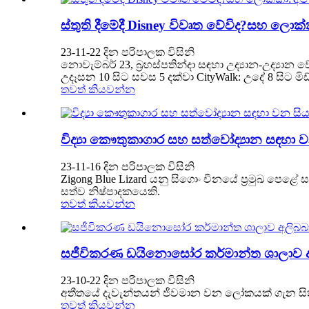
ස්තුති දීමේදී Disney විවෘත වේවිද?සහ ලො
23-11-22 දින පරිපාලක විසිනි
නොවැම්බර් 23, බ්‍රහස්පතින්දා සඳහා උද්‍යාන-උද්‍යාන 
උදෑසන 10 සිට සවස 5 දක්වා CityWalk: උදේ 8 සිට මිඩ්න
තවත් කියවන්න
විද්‍යා කෞතුකාගාර සහ සත්වෝද්‍යාන සඳහා 
23-11-16 දින පරිපාලක විසිනි
Zigong Blue Lizard යනු සිගොං චීනයේ ප්‍රමුඛ පෙළ
සත්ව නිෂ්පාදකයෙකි.
තවත් කියවන්න
සජීවිකරණ ඩයිනොසෝර කර්මාන්ත ශාලාව අල
23-10-22 දින පරිපාලක විසිනි
අතීතයේ දැවැන්තයන් ජීවමාන වන ලෝකයක් ගැන සිතන්න 
තවත් කියවන්න