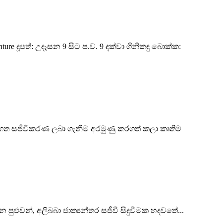
nture දූපත්: උදෑසන 9 සිට ප.ව. 9 දක්වා ගිනිකඳු බොක්ක:
තේමාගත සජීවිකරණ ලබා ගැනීම අරමුණු කරගත් කලා කෘතිම
ුළුවන්, අලිබබා ජාත්‍යන්තර සජීවී සිදුවීමක හදවතේ...