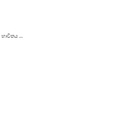
භාවිතය ...