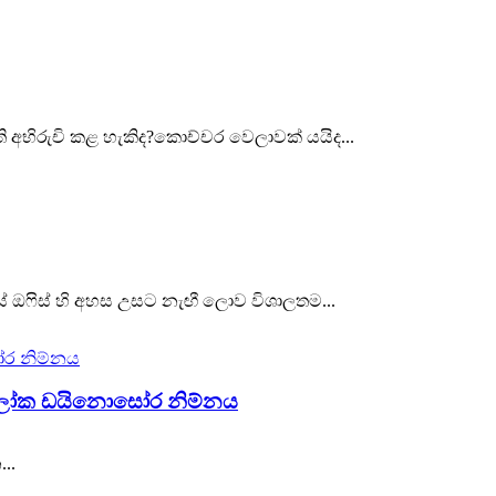
ි අභිරුචි කළ හැකිද?කොච්චර වෙලාවක් යයිද...
් ඔෆිස් හි අහස උසට නැඟී ලොව විශාලතම...
ේ ලෝක ඩයිනොසෝර නිම්නය
..