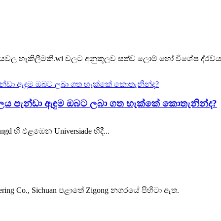
්යවල හැකිලීමකි.wi වලට අනුකූලව සත්ව ලොම් හෝ විශේෂ ද්රව්ය 
්‍යාලය පැන්ඩා ඇඳුම ඔබට ලබා ගත හැක්කේ කොතැනින්ද?
ngd හි එළඹෙන Universiade හිදී...
eering Co., Sichuan පළාතේ Zigong නගරයේ පිහිටා ඇත.