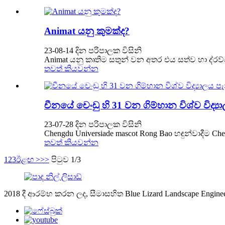
Animat යනු කුමක්ද?
23-08-14 දින පරිපාලක විසිනි
Animat යනු කෘතිම සතුන් වන අතර එය සත්ව හා ද්රව
තවත් කියවන්න
චීනයේ චෙංඩු හි 31 වන ගිම්හාන විශ්ව විද
23-07-28 දින පරිපාලක විසිනි
Chengdu Universiade mascot Rong Bao හඳුන්වාදීම Che
තවත් කියවන්න
1
2
3
ඊළඟ >
>>
පිටුව 1/3
2018 දී ආරම්භ කරන ලද, සීමාසහිත Blue Lizard Landscape Engin