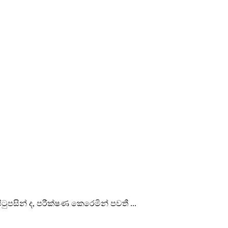
ටුපසින් ද, පරීක්ෂණ කෙරෙමින් පවතී ...