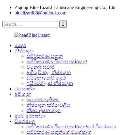
Zigong Blue Lizard Landscape Engineering Co., Ltd.
bluelizard88@outlook.com
ගෙදර
නිෂ්පාදන
සජීවිකරණ සතුන්
සජීවිකරණ ඩයිනෝසෝරයන්
විනෝද සවාරි
අභිරුචි කළ නිෂ්පාදන
ඩයිනොසෝර ඇඳුම
ෆයිබර්ග්ලාස් නිෂ්පාදන
ව්යාපෘතිය
අපි ගැන
සමාගම් පැතිකඩ
නිෂ්පාදන ක්රියාවලිය
නිතර අසන පැන
අපව අමතන්න
විශේෂාංග
සජීවිකරණ ඩයිනෝසෝරයන්ගේ විශේෂාංග
සජීවිකරණ සතුන්ගේ විශේෂාංග