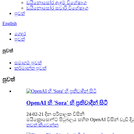
ඩයිනොසෝර ඇඳුම් විශේෂාංග
ඩයිනොසෝර සවාරි විශේෂාංග
පුවත්
English
ගෙදර
පුවත්
පුවත්
සමාගම් පුවත්
කර්මාන්ත පුවත්
පුවත්
OpenAI හි 'Sora' හි ප්‍රතිවාදීන් සිටී
24-02-21 දින පරිපාලක විසිනි
මයික්‍රොසොෆ්ට් පිටුබලය සහිත OpenAI විසින් වැඩි 
තවත් කියවන්න