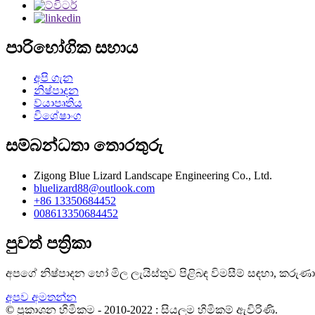
පාරිභෝගික සහාය
අපි ගැන
නිෂ්පාදන
ව්යාපෘතිය
විශේෂාංග
සම්බන්ධතා තොරතුරු
Zigong Blue Lizard Landscape Engineering Co., Ltd.
bluelizard88@outlook.com
+86 13350684452
008613350684452
පුවත් පත්‍රිකා
අපගේ නිෂ්පාදන හෝ මිල ලැයිස්තුව පිළිබඳ විමසීම් සඳහා, කරුණ
අපව අමතන්න
© ප්‍රකාශන හිමිකම - 2010-2022 : සියලුම හිමිකම් ඇවිරිණි.