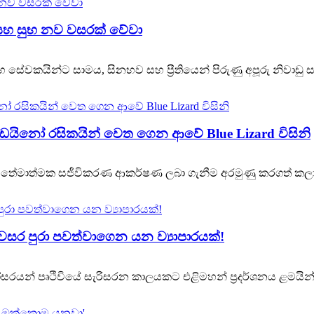
 සහ සුභ නව වසරක් වේවා
වකයින්ට සාමය, සිනහව සහ ප්‍රීතියෙන් පිරුණු අපූරු නිවාඩු සමයක
ඩයිනෝ රසිකයින් වෙත ගෙන ආවේ Blue Lizard විසිනි
බේ තේමාත්මක සජීවිකරණ ආකර්ෂණ ලබා ගැනීම අරමුණු කරගත් කලා
ර පුරා පවත්වාගෙන යන ව්‍යාපාරයක්!
යන් පෘථිවියේ සැරිසරන කාලයකට එළිමහන් ප්‍රදර්ශනය ළමයින් 