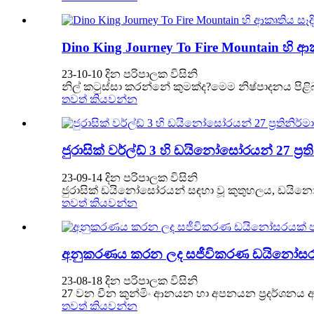
Dino King Journey To Fire Mountain හි 
23-10-10 දින පරිපාලක විසිනි
නිල් කටුස්සා කරන්නේ කුමක්ද?මෙම නිෂ්පාදනය පිළි
තවත් කියවන්න
ජුරාසික් වර්ල්ඩ් 3 හි ඩයිනෝසෝරයන් 27 ප
23-09-14 දින පරිපාලක විසිනි
ජුරාසික් ඩයිනෝසෝරයන් සඳහා වූ කුතුහලය, ඩයිනෝසර
තවත් කියවන්න
අනුකරණය කරන ලද සජීවිකරණ ඩයිනෝසරයක
23-08-18 දින පරිපාලක විසිනි
27 වන චීන කුන්මිං ආනයන හා අපනයන ප්‍රදර්ශනය ආ
තවත් කියවන්න