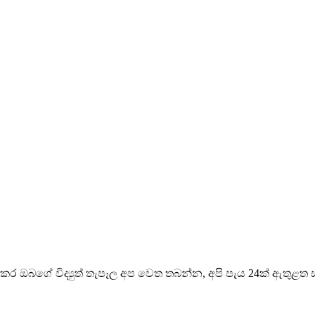
ාකර ඔබගේ විද්‍යුත් තැපෑල අප වෙත තබන්න, අපි පැය 24ක් ඇතුළත