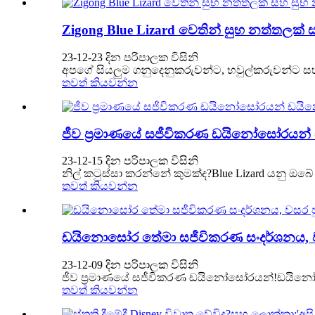
Zigong Blue Lizard වෙතින් සුභ නත්තලක්
23-12-23 දින පරිපාලක විසිනි
අපගේ සියලුම ගනුදෙනුකරුවන්ට, හවුල්කරුවන්ට සහ සේ
තවත් කියවන්න
ජීව ප්‍රමාණයේ සජීවිකරණ ඩයිනෝසෝරයන් 
23-12-15 දින පරිපාලක විසිනි
නිල් කටුස්සා කරන්නේ කුමක්ද?Blue Lizard යනු ඔ
තවත් කියවන්න
ඩයිනොසෝර තේමා සජීවිකරණ සංදර්ශනය, වස
23-12-09 දින පරිපාලක විසිනි
ජීව ප්‍රමාණයේ සජීවිකරණ ඩයිනෝසෝරයන්!ඩයිනෝසර
තවත් කියවන්න