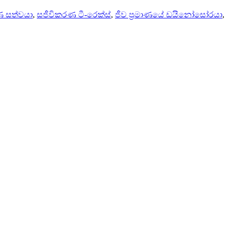
ණ සත්වයා
,
සජීවිකරණ ටී-රෙක්ස්
,
ජීව ප්‍රමාණයේ ඩයිනෝසෝරයා
,