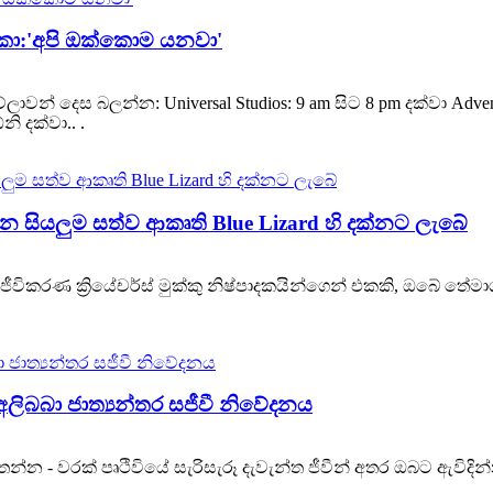
ක්කා:'අපි ඔක්කොම යනවා'
වේලාවන් දෙස බලන්න: Universal Studios: 9 am සිට 8 pm දක්වා Adve
ි දක්වා.. .
වන සියලුම සත්ව ආකෘති Blue Lizard හි දක්නට ලැබේ
ේ සජීවිකරණ ක්‍රියේචර්ස් මුක්කු නිෂ්පාදකයින්ගෙන් එකකි, ඔබේ 
ිබබා ජාත්‍යන්තර සජීවී නිවේදනය
- වරක් පෘථිවියේ සැරිසැරූ දැවැන්ත ජීවීන් අතර ඔබට ඇවිදින්න ප