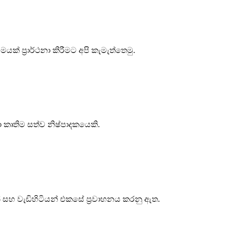
් ප්‍රාර්ථනා කිරීමට අපි කැමැත්තෙමු.
 කෘතිම සත්ව නිෂ්පාදකයෙකි.
සහ වැඩිහිටියන් එකසේ ප්‍රවාහනය කරනු ඇත.