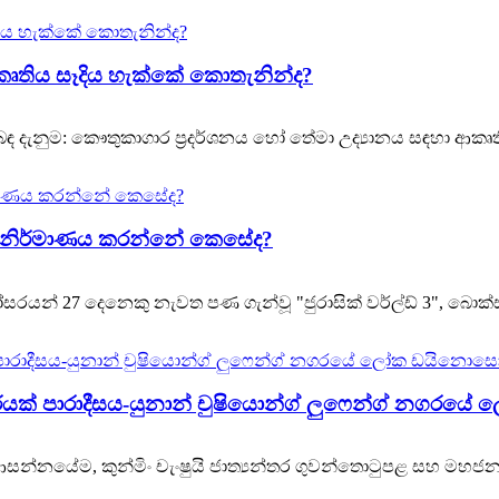
ආකෘතිය සෑදිය හැක්කේ කොතැනින්ද?
බඳ දැනුම: කෞතුකාගාර ප්‍රදර්ශනය හෝ තේමා උද්‍යානය සඳහා ආකෘත
්‍රතිනිර්මාණය කරන්නේ කෙසේද?
යන් 27 දෙනෙකු නැවත පණ ගැන්වූ "ජුරාසික් වර්ල්ඩ් 3", බොක්ස
් පාරාදීසය-යුනාන් චුෂියොන්ග් ලුෆෙන්ග් නගරය
සන්නයේම, කුන්මිං චැංෂුයි ජාත්‍යන්තර ගුවන්තොටුපළ සහ මහජන.