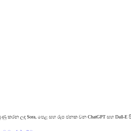
දියුණු කරන ලද Sora, පෙළ සහ රූප ජනක වන ChatGPT සහ Dall-E පි