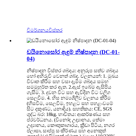
බොහෝ ආකෘති සහ අභිරුචි කළ ඇඳුම්
ලබා දී ඇත, ඒවා සියල්ලම සැබෑ
ප්‍රමාණයෙන් ඇත. හෝ පරිපූර්ණ වචන
හමුවීමට විශිෂ්ට නිර්මාණයකින්.
විමර්ශනය
විස්තර
ඩයිනොසෝර ඇඳුම් නිෂ්පාදන (DC-01-
04)
නිෂ්පාදන විස්තර ශබ්දය: අනුරූප සත්ව ශබ්දය
හෝ අභිරුචි වෙනත් ශබ්ද. චලනයන්: 1. මුඛය
විවෘත කිරීම සහ වසා දැමීම ශබ්දය සමඟ
සමමුහුර්ත කර ඇත. 2.ඇස් ඉබේම ඇසිපිය
ගැසීම. 3. දුවන විට සහ ඇවිදින විට වලිග
සෙලවීම. 4. හිස නම්‍යශීලීව චලනය කිරීම
(හිසවීම, සෙලවීම, ඉහළට සහ පහළ-වමේ
සිට දකුණට, යනාදිය). සහතිකය: CE, SGS
ශුද්ධ බර: 18kg. භාවිතය: ආකර්ෂණය සහ
ප්රවර්ධනය. (විනෝද උද්‍යානය, තේමා
උද්‍යානය, කෞතුකාගාරය, ක්‍රීඩා පිටිය, නගර
ප්ලාසා, සාප්පු සංකීර්ණය සහ අනෙකුත්