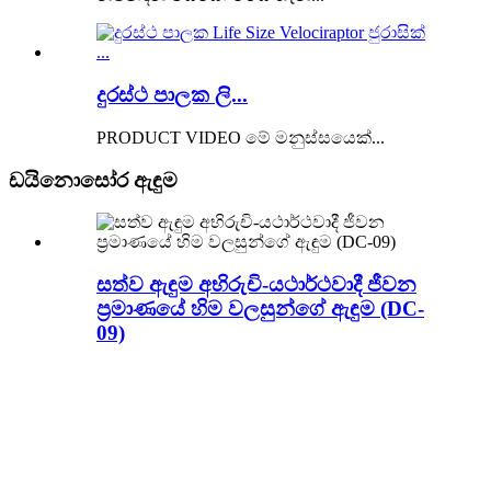
දුරස්ථ පාලක ලි...
PRODUCT VIDEO මේ මනුස්සයෙක්...
ඩයිනොසෝර ඇඳුම
සත්ව ඇඳුම අභිරුචි-යථාර්ථවාදී ජීවන
ප්‍රමාණයේ හිම වලසුන්ගේ ඇඳුම (DC-
09)
චීන වෘත්තීය සත්ව සමාකරණ ඇඳුම්
සාදන්නෙකු ලෙස, Blue Lizard අපගේ
ගනුදෙනුකරුවන් සඳහා සජීවීකරණයේ
සිට සමාකරණ ඇඳුම් දක්වා, සතුන්ගේ භූ
දර්ශනයේ සිට භූමියේ ඇති ප්‍රතිමා දක්වා