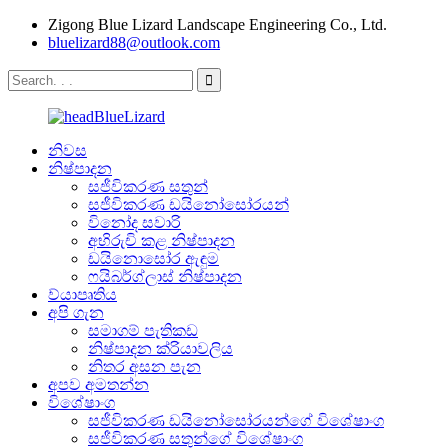
Zigong Blue Lizard Landscape Engineering Co., Ltd.
bluelizard88@outlook.com
නිවස
නිෂ්පාදන
සජීවිකරණ සතුන්
සජීවිකරණ ඩයිනෝසෝරයන්
විනෝද සවාරි
අභිරුචි කළ නිෂ්පාදන
ඩයිනොසෝර ඇඳුම
ෆයිබර්ග්ලාස් නිෂ්පාදන
ව්යාපෘතිය
අපි ගැන
සමාගම් පැතිකඩ
නිෂ්පාදන ක්රියාවලිය
නිතර අසන පැන
අපව අමතන්න
විශේෂාංග
සජීවිකරණ ඩයිනෝසෝරයන්ගේ විශේෂාංග
සජීවිකරණ සතුන්ගේ විශේෂාංග