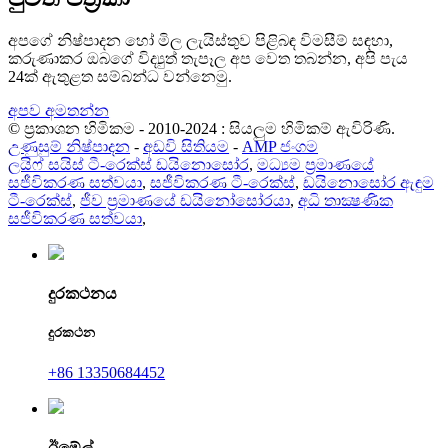
අපගේ නිෂ්පාදන හෝ මිල ලැයිස්තුව පිළිබඳ විමසීම් සඳහා,
කරුණාකර ඔබගේ විද්‍යුත් තැපෑල අප වෙත තබන්න, අපි පැය
24ක් ඇතුළත සම්බන්ධ වන්නෙමු.
අපව අමතන්න
© ප්‍රකාශන හිමිකම - 2010-2024 : සියලුම හිමිකම් ඇවිරිණි.
උණුසුම් නිෂ්පාදන
-
අඩවි සිතියම
-
AMP ජංගම
ලයිෆ් සයිස් ටී-රෙක්ස් ඩයිනොසෝර
,
මධ්‍යම ප්‍රමාණයේ
සජීවිකරණ සත්වයා
,
සජීවිකරණ ටී-රෙක්ස්
,
ඩයිනොසෝර ඇඳුම
ටී-රෙක්ස්
,
ජීව ප්‍රමාණයේ ඩයිනෝසෝරයා
,
අධි තාක්‍ෂණික
සජීවිකරණ සත්වයා
,
දුරකථනය
දුරකථන
+86 13350684452
ඊමේල්