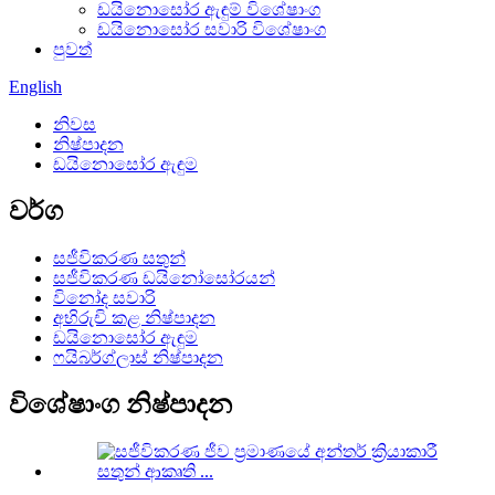
ඩයිනොසෝර ඇඳුම් විශේෂාංග
ඩයිනොසෝර සවාරි විශේෂාංග
පුවත්
English
නිවස
නිෂ්පාදන
ඩයිනොසෝර ඇඳුම
වර්ග
සජීවිකරණ සතුන්
සජීවිකරණ ඩයිනෝසෝරයන්
විනෝද සවාරි
අභිරුචි කළ නිෂ්පාදන
ඩයිනොසෝර ඇඳුම
ෆයිබර්ග්ලාස් නිෂ්පාදන
විශේෂාංග නිෂ්පාදන