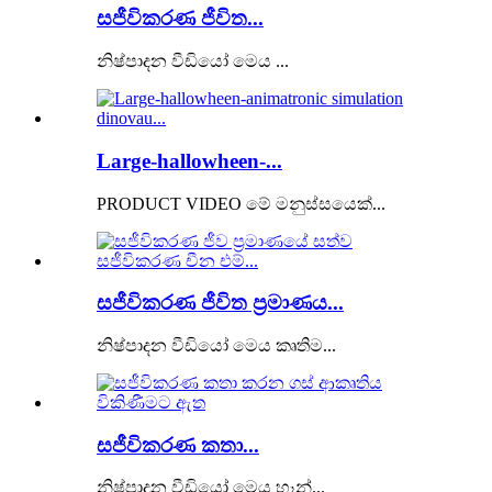
සජීවිකරණ ජීවිත...
නිෂ්පාදන වීඩියෝ මෙය ...
Large-hallowheen-...
PRODUCT VIDEO මේ මනුස්සයෙක්...
සජීවිකරණ ජීවිත ප්‍රමාණය...
නිෂ්පාදන වීඩියෝ මෙය කෘතිම...
සජීවිකරණ කතා...
නිෂ්පාදන වීඩියෝ මෙය හෑන්...