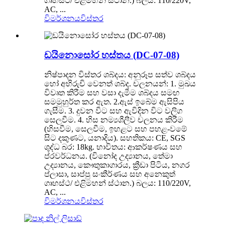
ගෘහස්ථ/ එළිමහන් ස්ථාන.) බලය: 110/220V,
AC, ...
විමර්ශනය
විස්තර
ඩයිනොසෝර හස්තය (DC-07-08)
නිෂ්පාදන විස්තර ශබ්දය: අනුරූප සත්ව ශබ්දය
හෝ අභිරුචි වෙනත් ශබ්ද. චලනයන්: 1. මුඛය
විවෘත කිරීම සහ වසා දැමීම ශබ්දය සමඟ
සමමුහුර්ත කර ඇත. 2.ඇස් ඉබේම ඇසිපිය
ගැසීම. 3. දුවන විට සහ ඇවිදින විට වලිග
සෙලවීම. 4. හිස නම්‍යශීලීව චලනය කිරීම
(හිසවීම, සෙලවීම, ඉහළට සහ පහළ-වමේ
සිට දකුණට, යනාදිය). සහතිකය: CE, SGS
ශුද්ධ බර: 18kg. භාවිතය: ආකර්ෂණය සහ
ප්රවර්ධනය. (විනෝද උද්‍යානය, තේමා
උද්‍යානය, කෞතුකාගාරය, ක්‍රීඩා පිටිය, නගර
ප්ලාසා, සාප්පු සංකීර්ණය සහ අනෙකුත්
ගෘහස්ථ/ එළිමහන් ස්ථාන.) බලය: 110/220V,
AC, ...
විමර්ශනය
විස්තර