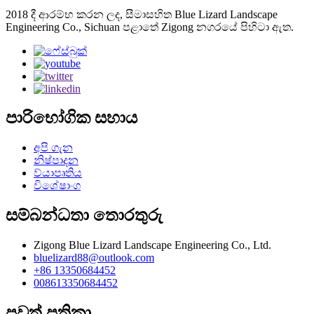
2018 දී ආරම්භ කරන ලද, සීමාසහිත Blue Lizard Landscape
Engineering Co., Sichuan පළාතේ Zigong නගරයේ පිහිටා ඇත.
පාරිභෝගික සහාය
අපි ගැන
නිෂ්පාදන
ව්යාපෘතිය
විශේෂාංග
සම්බන්ධතා තොරතුරු
Zigong Blue Lizard Landscape Engineering Co., Ltd.
bluelizard88@outlook.com
+86 13350684452
008613350684452
පුවත් පත්‍රිකා