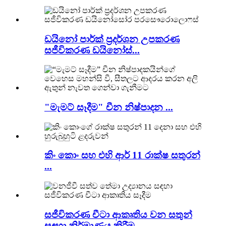
ඩයිනෝ පාර්ක් ප්‍රදර්ශන උපකරණ
සජීවිකරණ ඩයිනෝස්...
"මැමට් සෑදීම" චීන නිෂ්පාදන ...
කිං කොං සහ එහි ආර් 11 රාක්ෂ සතුරන්
...
සජීවිකරණ චීටා ආකෘතිය වන සතුන්
සඳහා නිර්මාණය කිරීම ...