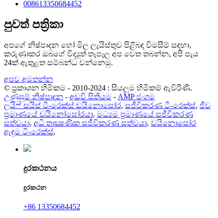
008613350684452
පුවත් පත්‍රිකා
අපගේ නිෂ්පාදන හෝ මිල ලැයිස්තුව පිළිබඳ විමසීම් සඳහා,
කරුණාකර ඔබගේ විද්‍යුත් තැපෑල අප වෙත තබන්න, අපි පැය
24ක් ඇතුළත සම්බන්ධ වන්නෙමු.
අපව අමතන්න
© ප්‍රකාශන හිමිකම - 2010-2024 : සියලුම හිමිකම් ඇවිරිණි.
උණුසුම් නිෂ්පාදන
-
අඩවි සිතියම
-
AMP ජංගම
ලයිෆ් සයිස් ටී-රෙක්ස් ඩයිනොසෝර
,
සජීවිකරණ ටී-රෙක්ස්
,
ජීව
ප්‍රමාණයේ ඩයිනෝසෝරයා
,
මධ්‍යම ප්‍රමාණයේ සජීවිකරණ
සත්වයා
,
අධි තාක්‍ෂණික සජීවිකරණ සත්වයා
,
ඩයිනොසෝර
ඇඳුම ටී-රෙක්ස්
,
දුරකථනය
දුරකථන
+86 13350684452