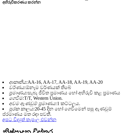
අභිරුචිකරණය කරන්න
කෞතුකාගාර සත්වෝද්‍යාන සහ තේමා සාද
සඳහා සියලුම සත්ව මාදිලි අභිරුචිකරණය
කරන්න, කෘතිමව මැජික් රොබෝ සතුන්
සහ ආශ්‍රිත විනෝද සවාරි, සහ විවිධ
ආකාරයේ වශීකෘත සහ සිහින දකින රාක්ෂ
ජීවීන් ප්‍රේක්ෂකයින් සමඟ අන්තර් ක්‍රියා
කිරීම සඳහා නිර්මාණය කර ඇත.
ආකෘතිය:
AA-16, AA-17, AA-18, AA-19, AA-20
වර්ණය:
ඕනෑම වර්ණයක් තිබේ
ප්‍රමාණය:
සැබෑ ජීවිත ප්‍රමාණය හෝ අභිරුචි කළ ප්‍රමාණය
ගෙවීම:
T/T, Western Union.
අවම ඇණවුම් ප්‍රමාණය:
1 කට්ටලය.
පූරක කාලය:
20-45 දින හෝ ගෙවීමෙන් පසු ඇණවුම්
ප්රමාණය මත රඳා පවතී.
අපට විද්‍යුත් තැපෑල එවන්න
නිෂ්පාදන විස්තර