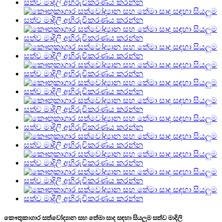
කෞතුකාගාර සත්වෝද්‍යාන සහ තේමා සාද සඳහා සියලුම සත්ව මාදිලි