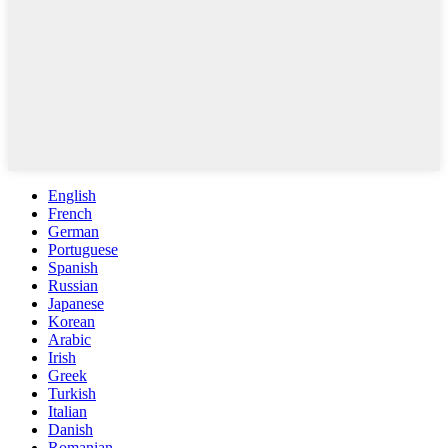
English
French
German
Portuguese
Spanish
Russian
Japanese
Korean
Arabic
Irish
Greek
Turkish
Italian
Danish
Romanian