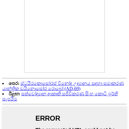
පෙර:
ස්ටයිරකොසෝරස් විනෝද උද්‍යානය සඳහා සමාකරණ
යාන්ත්‍රික ඩයිනොසෝර රොබෝ (AD-69)
ඊළඟ:
සත්වෝද්‍යාන ආකෘති සජීවිකරණ සිංහ කොටි මූර්ති
සැපයීම