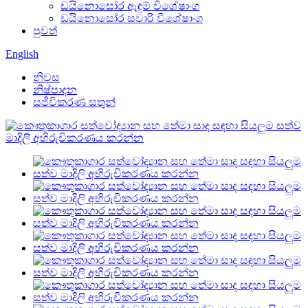
ඩයිනොසෝර ඇඳුම් විශේෂාංග
ඩයිනොසෝර සවාරි විශේෂාංග
පුවත්
English
නිවස
නිෂ්පාදන
සජීවිකරණ සතුන්