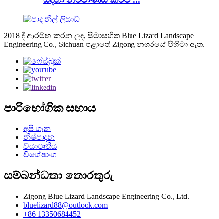
2018 දී ආරම්භ කරන ලද, සීමාසහිත Blue Lizard Landscape
Engineering Co., Sichuan පළාතේ Zigong නගරයේ පිහිටා ඇත.
පාරිභෝගික සහාය
අපි ගැන
නිෂ්පාදන
ව්යාපෘතිය
විශේෂාංග
සම්බන්ධතා තොරතුරු
Zigong Blue Lizard Landscape Engineering Co., Ltd.
bluelizard88@outlook.com
+86 13350684452