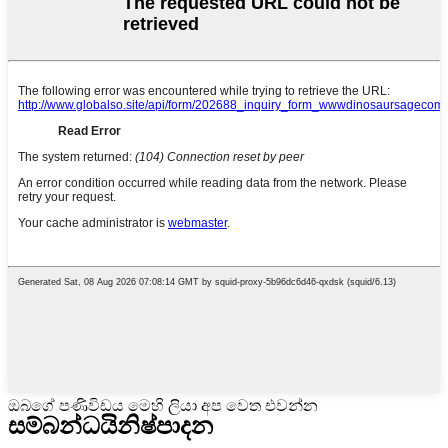
ඔබගේ පණිවිඩය මෙහි ලියා අප වෙත එවන්න
සම්බන්ධයි
නිෂ්පාදන