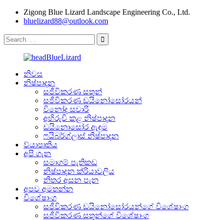
Zigong Blue Lizard Landscape Engineering Co., Ltd.
bluelizard88@outlook.com
නිවස
නිෂ්පාදන
සජීවිකරණ සතුන්
සජීවිකරණ ඩයිනෝසෝරයන්
විනෝද සවාරි
අභිරුචි කළ නිෂ්පාදන
ඩයිනොසෝර ඇඳුම
ෆයිබර්ග්ලාස් නිෂ්පාදන
ව්යාපෘතිය
අපි ගැන
සමාගම් පැතිකඩ
නිෂ්පාදන ක්රියාවලිය
නිතර අසන පැන
අපව අමතන්න
විශේෂාංග
සජීවිකරණ ඩයිනෝසෝරයන්ගේ විශේෂාංග
සජීවිකරණ සතුන්ගේ විශේෂාංග