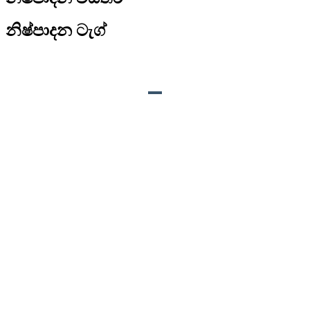
නිෂ්පාදන ටැග්
නිෂ්පාදනය විස්තරය
ශබ්දය:
අනුරූප සත්ව ශබ්දය හෝ අභිරුචි
වෙනත් ශබ්ද.
චලනයන්:
1. මුඛය විවෘත හා වසා ශබ්දය සමඟ
සමමුහුර්ත කර ඇත;
2. හිස වමේ සිට දකුණට ගමන් කරයි;
3. බෙල්ල ඉහළට පහළට ගමන්
කරයි;